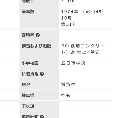
間取り
3LDK
築年数
1974年 （昭和49）
10月
築51年
容積率
構造および階数
RC(鉄筋コンクリー
ト) 造 地上4階建
小学校区
五日市中央
私道負担
現況
賃貸中
駐車場
空有
下水道
都市計画