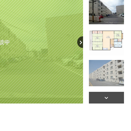
談中
【間取り】