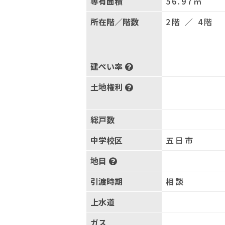
専有面積
56.97㎡
所在階／階数
2階 ／ 4階
建ぺい率
土地権利
総戸数
中学校区
五日市
地目
引渡時期
相談
上水道
ガス