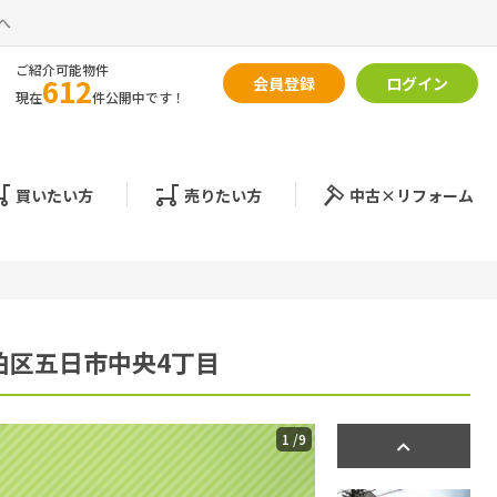
へ
ご紹介可能物件
612
会員登録
ログイン
現在
件公開中です！
買いたい方
売りたい方
中古×リフォーム
伯区五日市中央4丁目
1
/9