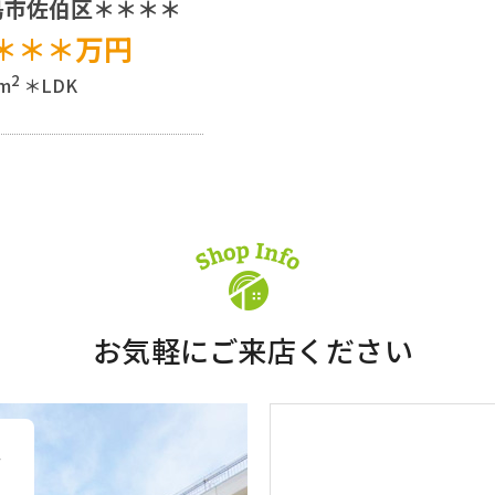
島市佐伯区＊＊＊＊
＊＊＊
万円
2
m
＊LDK
お気軽にご来店ください
、
い