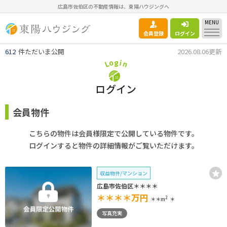
広島市佐伯区の不動産情報は、東陽ハウジングへ
MENU
会員登録
ログイン
612
件ただいま公開
2026.08.06更新
g
o
i
n
L
ログイン
会員物件
こちらの物件は会員様限定で公開している物件です。
ログインすると物件の詳細情報がご覧いただけます。
収益物件/マンション
広島市佐伯区＊＊＊＊
＊＊＊＊
万円
2
＊＊m
＊
写真充実