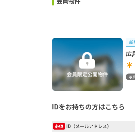
会員物件
新
広
＊
写
IDをお持ちの方はこちら
ID（メールアドレス）
必須