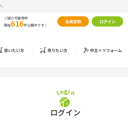
へ
ご紹介可能物件
616
会員登録
ログイン
現在
件公開中です！
買いたい方
売りたい方
中古×リフォーム
o
g
i
L
n
ログイン