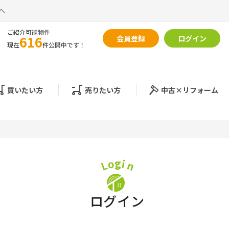
へ
ご紹介可能物件
616
会員登録
ログイン
現在
件公開中です！
買いたい方
売りたい方
中古×リフォーム
o
g
i
L
n
ログイン