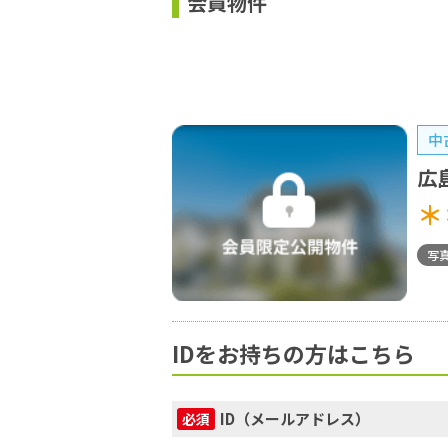
会員物件
中
広
＊
写
IDをお持ちの方はこちら
ID（メールアドレス）
必須