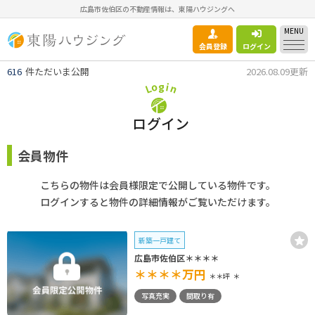
広島市佐伯区の不動産情報は、東陽ハウジングへ
MENU
会員登録
ログイン
616
件ただいま公開
2026.08.09更新
g
o
i
n
L
ログイン
会員物件
こちらの物件は会員様限定で公開している物件です。
ログインすると物件の詳細情報がご覧いただけます。
新築一戸建て
広島市佐伯区＊＊＊＊
＊＊＊＊
万円
＊＊坪
＊
写真充実
間取り有