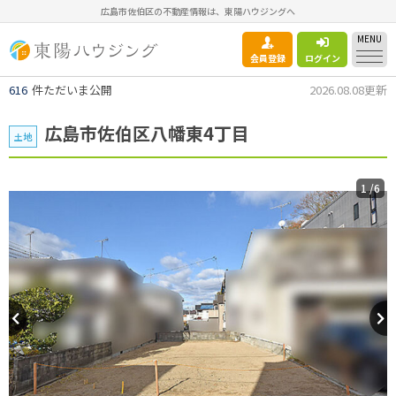
広島市佐伯区の不動産情報は、東陽ハウジングへ
MENU
会員登録
ログイン
616
件ただいま公開
2026.08.08更新
広島市佐伯区八幡東4丁目
土地
1
/6