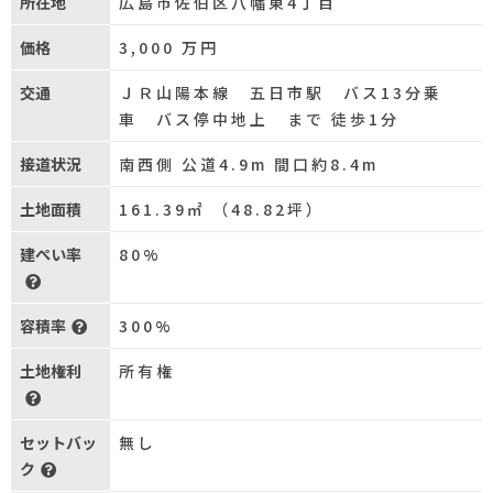
所在地
広島市佐伯区八幡東4丁目
価格
3,000
万円
交通
ＪＲ山陽本線 五日市駅 バス13分乗
車 バス停中地上 まで 徒歩1分
接道状況
南西側 公道4.9m 間口約8.4m
土地面積
161.39㎡ （48.82坪）
建ぺい率
80%
容積率
300%
土地権利
所有権
セットバッ
無し
ク