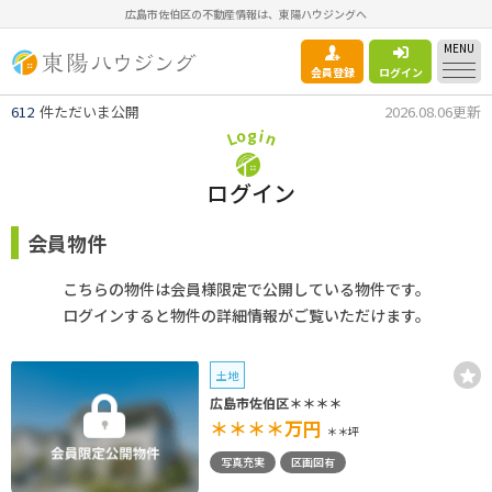
広島市佐伯区の不動産情報は、東陽ハウジングへ
MENU
会員登録
ログイン
612
件ただいま公開
2026.08.06更新
g
o
i
n
L
ログイン
会員物件
こちらの物件は会員様限定で公開している物件です。
ログインすると物件の詳細情報がご覧いただけます。
土地
広島市佐伯区＊＊＊＊
＊＊＊＊
万円
＊＊坪
写真充実
区画図有