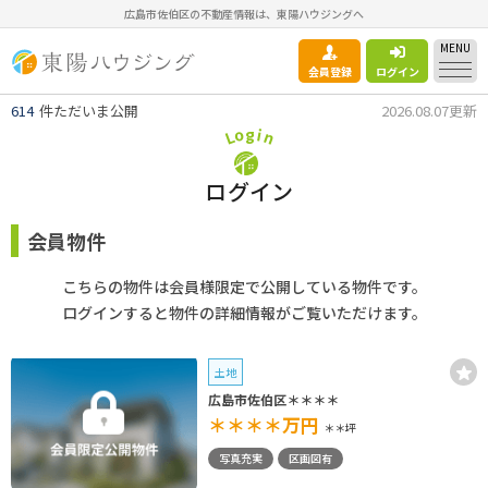
広島市佐伯区の不動産情報は、東陽ハウジングへ
MENU
会員登録
ログイン
614
件ただいま公開
2026.08.07更新
g
o
i
n
L
ログイン
会員物件
こちらの物件は会員様限定で公開している物件です。
ログインすると物件の詳細情報がご覧いただけます。
土地
広島市佐伯区＊＊＊＊
＊＊＊＊
万円
＊＊坪
写真充実
区画図有